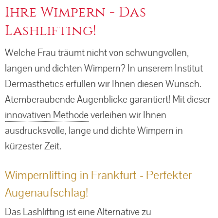
Ihre Wimpern - Das
Pigmentflecken
Tattooentfernung
Medical Microneedling
Lashlifting!
Aknebehandlung
Mesotherapie
Welche Frau träumt nicht von schwungvollen,
langen und dichten Wimpern? In unserem Institut
Couperose / Rosacea
Mikrodermabrasion
Dermasthetics erfüllen wir Ihnen diesen Wunsch.
Narben / Aknenarben
Sauerstoffbehandlung
Atemberaubende Augenblicke garantiert! Mit dieser
innovativen Methode
verleihen wir Ihnen
Altersflecken
POTENZA™
ausdrucksvolle, lange und dichte Wimpern in
kürzester Zeit.
PRP - Vampir-Lifting
Wimpernlifting in Frankfurt - Perfekter
Retinol Peeling
Augenaufschlag!
TCA-Peeling / 3-Step Peeling von Obagi
Das Lashlifting ist eine Alternative zu