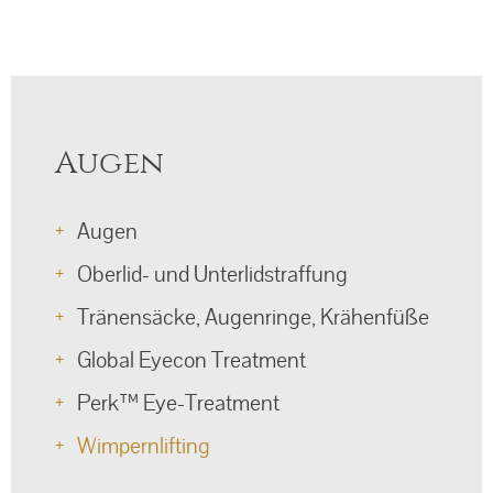
Augen
Navigation
Augen
überspringen
Oberlid- und Unterlidstraffung
Tränensäcke, Augenringe, Krähenfüße
Global Eyecon Treatment
Perk™ Eye-Treatment
Wimpernlifting