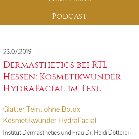
Pigmentflecken
Tattooentfernung
Medical Microneedling
Podcast
Aknebehandlung
Mesotherapie
Couperose / Rosacea
Mikrodermabrasion
23.07.2019
Narben / Aknenarben
Sauerstoffbehandlung
Dermasthetics bei RTL-
Hessen: Kosmetikwunder
Altersflecken
POTENZA™
HydraFacial im Test.
PRP - Vampir-Lifting
Glatter Teint ohne Botox -
Retinol Peeling
Kosmetikwunder HydraFacial
TCA-Peeling / 3-Step Peeling von Obagi
Institut Dermasthetics und Frau Dr. Heidi Dötterer-