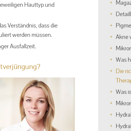
Magaz
 jeweiligen Hauttyp und
Detail
s Verständnis, dass die
Pigme
uliert werden müssen.
Akne 
er Ausfallzeit.
Mikron
Was hi
utverjüngung?
Die r
Thera
Was i
Mikron
Hydra
HydraF