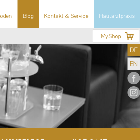
oden
Blog
Kontakt & Service
Hautarztpraxis
MyShop
DE
EN