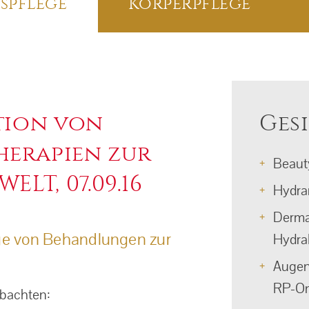
spflege
Körperpflege
tion von
Ges
erapien zur
Beaut
LT, 07.09.16
Hydra
Derma
ge von Behandlungen zur
HydraF
Augenr
RP-On
obachten: