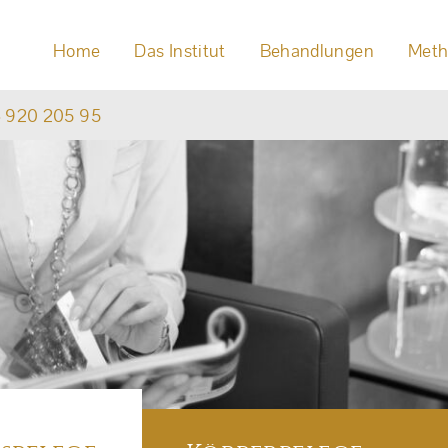
Navigation
überspringen
Home
Das Institut
Behandlungen
Meth
‑ 920 205 95