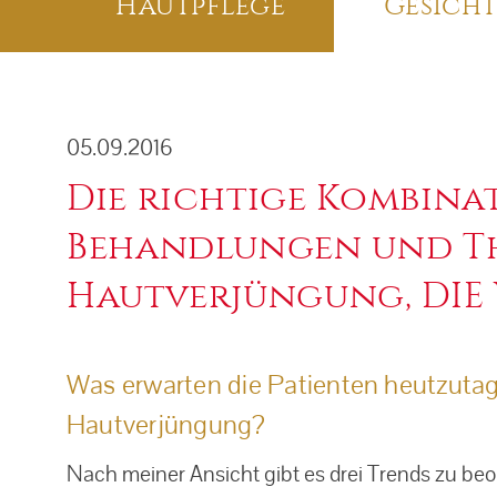
Navigation
Hautpflege
Gesicht
Aknebehandlung
Mesotherapie
überspringen
Couperose / Rosacea
Mikrodermabrasion
Narben / Aknenarben
Sauerstoffbehandlung
05.09.2016
Die richtige Kombina
Altersflecken
POTENZA™
Behandlungen und Th
PRP - Vampir-Lifting
Hautverjüngung, DIE WE
Retinol Peeling
TCA-Peeling / 3-Step Peeling von Obagi
Was erwarten die Patienten heutzuta
Unterspritzung
Hautverjüngung?
Nach meiner Ansicht gibt es drei Trends zu be
Venus Viva™